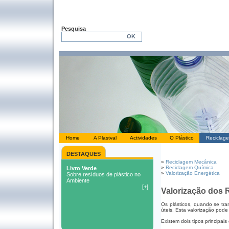
Pesquisa
Home
A Plastval
Actividades
O Plástico
Reciclag
DESTAQUES
»
Reciclagem Mecânica
»
Reciclagem Química
»
Valorização Energética
Valorização dos 
Os plásticos, quando se tr
úteis. Esta valorização pod
Existem dois tipos principais