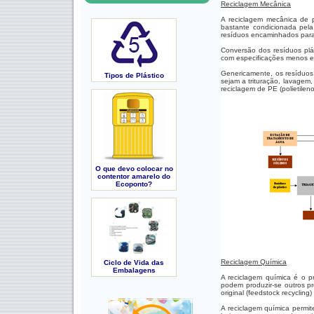
Reciclagem Mecânica
A reciclagem mecânica de p
bastante condicionada pela 
resíduos encaminhados para 
Conversão dos resíduos plá
com especificações menos e
Genericamente, os resíduos
Tipos de Plástico
sejam a trituração, lavage
reciclagem de PE (polietileno
O que devo colocar no
contentor amarelo do
Ecoponto?
Reciclagem Química
Ciclo de Vida das
Embalagens
A reciclagem química é o pr
podem produzir-se outros pr
original (feedstock recyclin
A reciclagem química permit