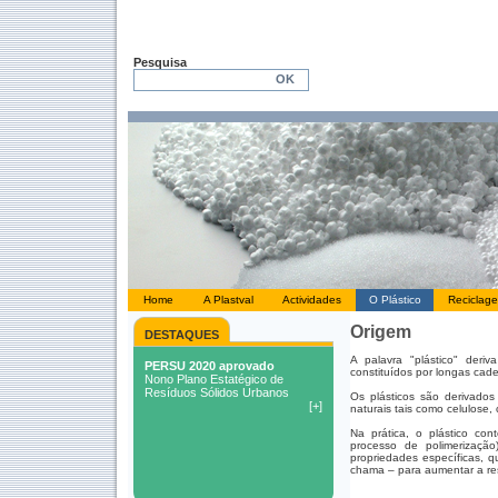
Pesquisa
Home
A Plastval
Actividades
O Plástico
Reciclag
Origem
DESTAQUES
A palavra "plástico" deriv
constituídos por longas cad
Os plásticos são derivados
naturais tais como celulose, 
Na prática, o plástico con
processo de polimerização
propriedades específicas, 
chama – para aumentar a res