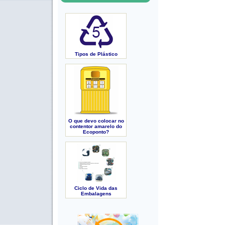
Tipos de Plástico
O que devo colocar no
contentor amarelo do
Ecoponto?
Ciclo de Vida das
Embalagens