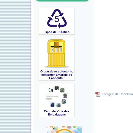
Tipos de Plástico
O que devo colocar no
contentor amarelo do
Ecoponto?
Listagem de Reciclado
Ciclo de Vida das
Embalagens