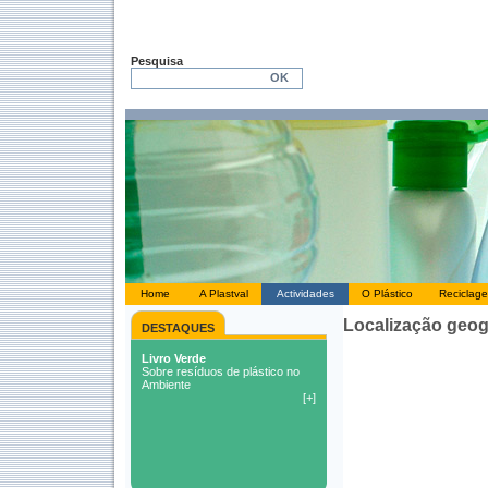
Pesquisa
Home
A Plastval
Actividades
O Plástico
Reciclag
Localização geogr
DESTAQUES