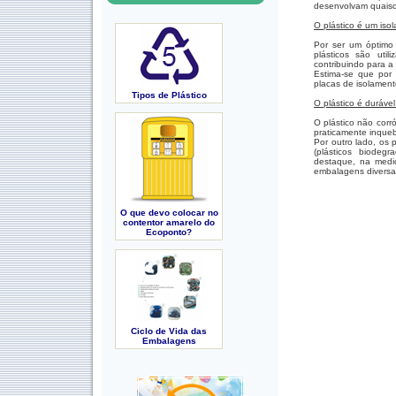
desenvolvam quaisq
O plástico é um isol
Por ser um óptimo 
plásticos são util
contribuindo para a
Estima-se que por 
placas de isolamen
Tipos de Plástico
O plástico é durável 
O plástico não corr
praticamente inqueb
Por outro lado, os 
(plásticos biodegr
destaque, na medic
embalagens diversas 
O que devo colocar no
contentor amarelo do
Ecoponto?
Ciclo de Vida das
Embalagens