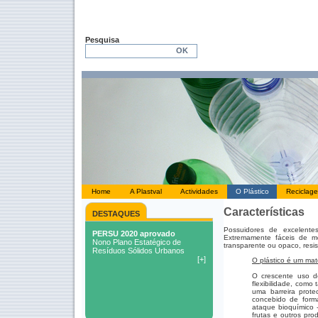
Pesquisa
Home
A Plastval
Actividades
O Plástico
Reciclag
Características
DESTAQUES
Possuidores de excelente
Extremamente fáceis de mo
transparente ou opaco, resis
O plástico é um mate
O crescente uso d
flexibilidade, como
uma barreira prote
concebido de forma
ataque bioquímico 
frutas e outros pro