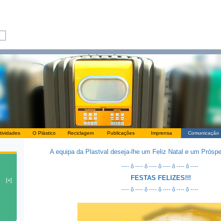
tividades
O Plástico
Reciclagem
Publicações
Imprensa
Comunicação
A equipa da Plastval deseja-lhe um Feliz Natal e um Próspe
---- ô ---- ô ---- ô ---- ô ---- ô ----
FESTAS FELIZES!!!
---- ô ---- ô ---- ô ---- ô ---- ô ----