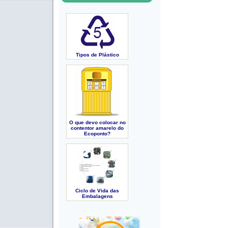
Tipos de Plástico
O que devo colocar no
contentor amarelo do
Ecoponto?
Ciclo de Vida das
Embalagens