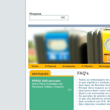
Pesquisa
Home
A Plastval
Actividades
O Plástico
Reciclag
FAQ's
DESTAQUES
- Todas as embalagens de 
- O que significa o símbo
- Que tipos de Recolha Sel
- Porque devo separar as 
- Que posso fazer como cid
- Qual a cor associada ao 
- As garrafas de plástico 
- O que são plásticos mist
- Que acontece aos R.E. d
- Que objectos resultam d