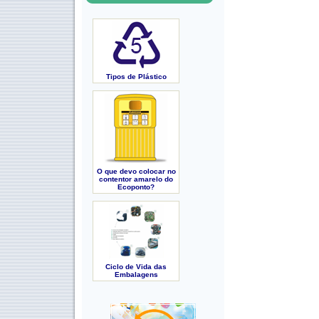
Tipos de Plástico
O que devo colocar no
contentor amarelo do
Ecoponto?
Ciclo de Vida das
Embalagens