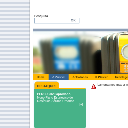
Pesquisa
Home
A Plastval
Actividades
O Plástico
Reciclag
Lamentamos mas a inf
DESTAQUES