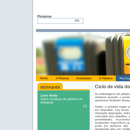
Pesquisa
Home
A Plastval
Actividades
O Plástico
Recicl
Ciclo de vida do
DESTAQUES
As embalagens de plástic
resíduos quando o prod
queremos desfazer dess
Assim, a primeira etapa 
em depositar, nos locai
chamada deposição selec
voluntária dos cidadãos,
proximidade), ecocent
recipientes específicos q
porta (os resíduos são 
recipientes têm um “códi