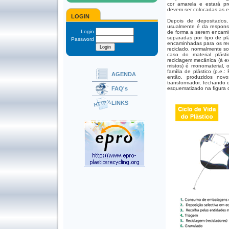
cor amarela e estará p
devem ser colocadas as e
LOGIN
Depois de depositados,
usualmente é da responsa
Login
de forma a serem encami
separadas por tipo de pl
Password
encaminhadas para os rec
reciclado, normalmente s
caso do material plás
reciclagem mecânica (à e
mistos) é monomaterial, 
família de plástico (p.e.
AGENDA
então, produzidos novo
transformador, fechando d
FAQ's
esquematizado na figura 
LINKS