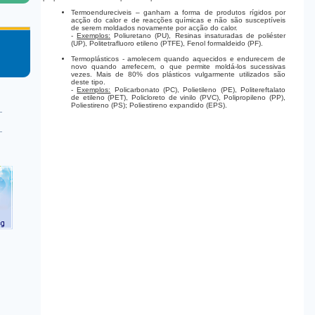
Termoendureciveis – ganham a forma de produtos rígidos por
acção do calor e de reacções químicas e não são susceptíveis
de serem moldados novamente por acção do calor.
-
Exemplos:
Poliuretano (PU), Resinas insaturadas de poliéster
(UP), Politetrafluoro etileno (PTFE), Fenol formaldeido (PF).
Termoplásticos - amolecem quando aquecidos e endurecem de
novo quando arrefecem, o que permite moldá-los sucessivas
vezes. Mais de 80% dos plásticos vulgarmente utilizados são
deste tipo.
-
Exemplos:
Policarbonato (PC), Polietileno (PE), Politereftalato
de etileno (PET), Policloreto de vinilo (PVC), Polipropileno (PP),
Poliestireno (PS); Poliestireno expandido (EPS).