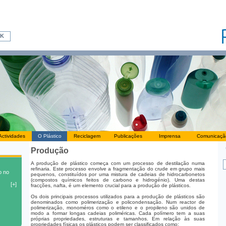
Actividades
O Plástico
Reciclagem
Publicações
Imprensa
Comunicaçã
Produção
A produção de plástico começa com um processo de destilação numa
refinaria. Este processo envolve a fragmentação do crude em grupo mais
pequenos, constituídos por uma mistura de cadeias de hidrocarbonetos
(compostos químicos feitos de carbono e hidrogénio). Uma destas
fracções, nafta, é um elemento crucial para a produção de plásticos.
Os dois principais processos utilizados para a produção de plásticos são
denominados como polimerização e policondensação. Num reactor de
polimerização, monoméros como o etileno e o propileno são unidos de
modo a formar longas cadeias poliméricas. Cada polímero tem a suas
próprias propriedades, estruturas e tamanhos. Em relação às suas
propriedades físicas os plásticos podem ser classificados como: