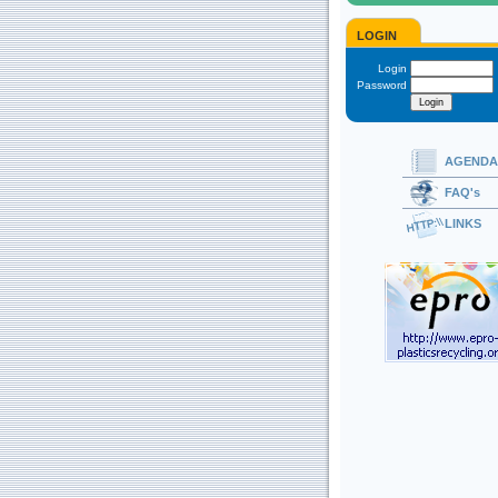
LOGIN
Login
Password
AGENDA
FAQ's
LINKS