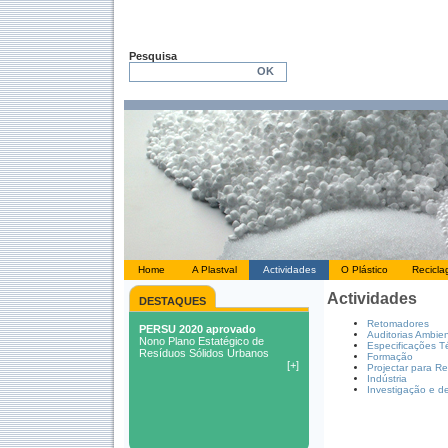
Pesquisa
Home
A Plastval
Actividades
O Plástico
Recicl
Actividades
DESTAQUES
Retomadores
Auditorias Ambien
Especificações T
Formação
Projectar para R
Indústria
Investigação e d