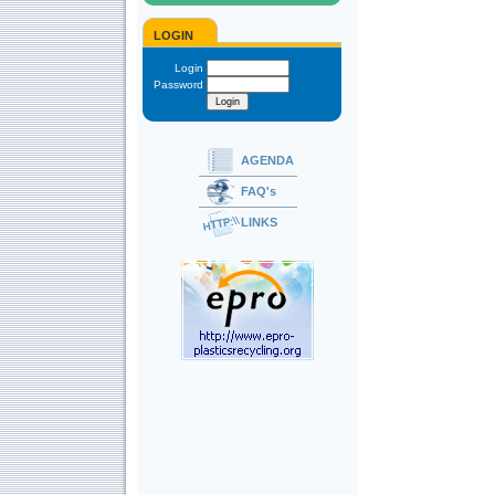
LOGIN
Login
Password
AGENDA
FAQ's
LINKS