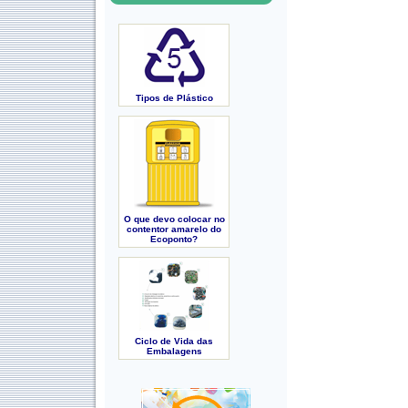
Tipos de Plástico
O que devo colocar no
contentor amarelo do
Ecoponto?
Ciclo de Vida das
Embalagens