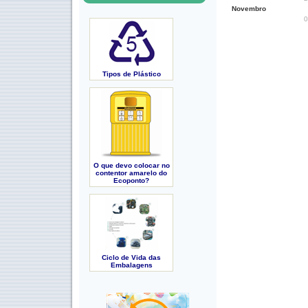
Novembro
0
Tipos de Plástico
O que devo colocar no
contentor amarelo do
Ecoponto?
Ciclo de Vida das
Embalagens