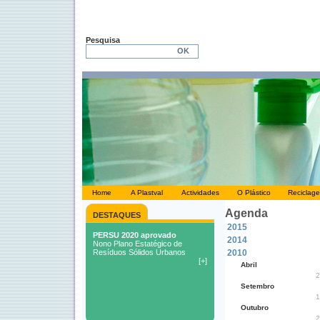
Pesquisa
Home
A Plastval
Actividades
O Plástico
Reciclag
Agenda
DESTAQUES
2015
2014
2010
Abril
2
Setembro
1
Outubro
2