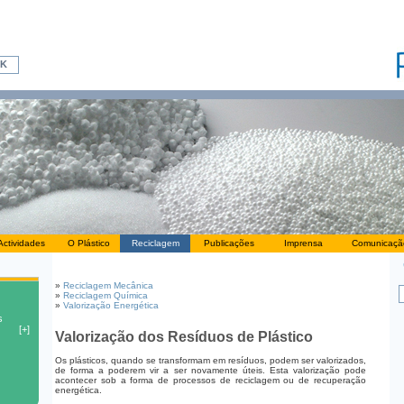
Actividades
O Plástico
Reciclagem
Publicações
Imprensa
Comunicaçã
»
Reciclagem Mecânica
»
Reciclagem Química
»
Valorização Energética
Valorização dos Resíduos de Plástico
Os plásticos, quando se transformam em resíduos, podem ser valorizados,
de forma a poderem vir a ser novamente úteis. Esta valorização pode
acontecer sob a forma de processos de reciclagem ou de recuperação
energética.