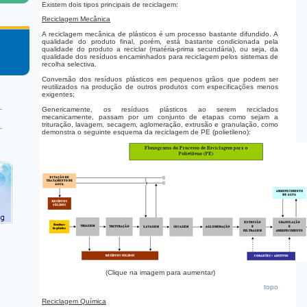
Existem dois tipos principais de reciclagem:
Reciclagem Mecânica
A reciclagem mecânica de plásticos é um processo bastante difundido. A
qualidade do produto final, porém, está bastante condicionada pela
qualidade do produto a reciclar (matéria-prima secundária), ou seja, da
qualidade dos resíduos encaminhados para reciclagem pelos sistemas de
recolha selectiva.
Conversão dos resíduos plásticos em pequenos grãos que podem ser
reutilizados na produção de outros produtos com especificações menos
exigentes;
Genericamente, os resíduos plásticos ao serem reciclados
mecanicamente, passam por um conjunto de etapas como sejam a
trituração, lavagem, secagem, aglomeração, extrusão e granulação, como
demonstra o seguinte esquema da reciclagem de PE (polietileno):
(Clique na imagem para aumentar)
topo
Reciclagem Química