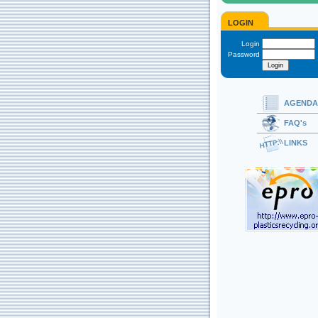
LOGIN
Login
Password
AGENDA
FAQ's
LINKS